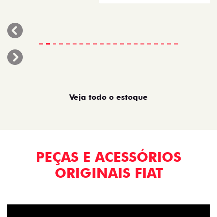
templates.template-01.components.carousel.texts.control_p
templates.template-01.components.carousel.texts.control_n
Veja todo o estoque
PEÇAS E ACESSÓRIOS
ORIGINAIS FIAT