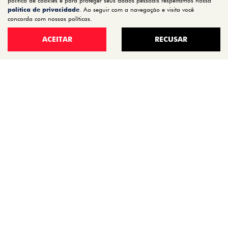
política de cookies e para proteger seus dados pessoais respeitamos nossa
política de privacidade
No trânsito, enxergar o outro salva
. Ao seguir com a navegação e visita você
concorda com nossas políticas.
vidas.
ACEITAR
RECUSAR
Desenvolvido pela DEALERSPACE ® Direitos Reservados.