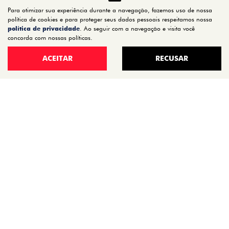
Para otimizar sua experiência durante a navegação, fazemos uso de nossa
política de cookies e para proteger seus dados pessoais respeitamos nossa
política de privacidade
. Ao seguir com a navegação e visita você
concorda com nossas políticas.
ACEITAR
RECUSAR
Co
mp
FIAT
arti
lhe
FASTBACK 1.0 TURBO 200 FLEX
AUDACE CVT