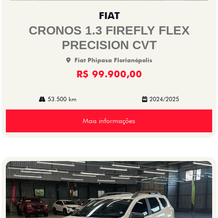
mp
FIAT
arti
lhe
CRONOS 1.3 FIREFLY FLEX
PRECISION CVT
Fiat Phipasa Florianópolis
R$ 99.900,00
53.500 km
2024/2025
Mais informações