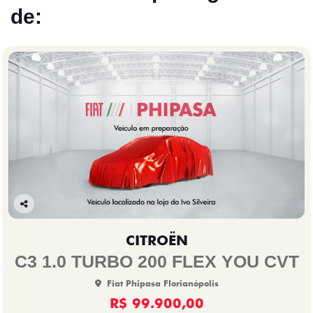
de:
Co
mp
CITROËN
arti
lhe
C3 1.0 TURBO 200 FLEX YOU CVT
Fiat Phipasa Florianópolis
R$ 99.900,00