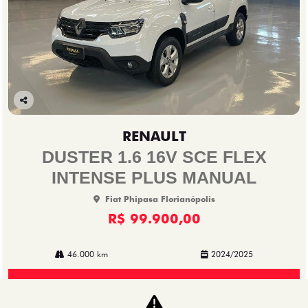
Co
mp
RENAULT
arti
lhe
DUSTER 1.6 16V SCE FLEX
INTENSE PLUS MANUAL
Fiat Phipasa Florianópolis
R$ 99.900,00
46.000 km
2024/2025
Mais informações