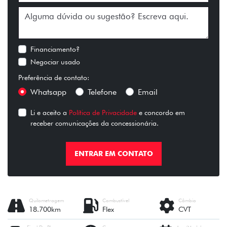
Financiamento?
Negociar usado
Preferência de contato:
Whatsapp
Telefone
Email
Li e aceito a
Política de Privacidade
e concordo em
receber comunicações da concessionária.
ENTRAR EM CONTATO
Quilometragem
Combustível
Câmbio
18.700km
Flex
CVT
Final Da Placa
Cor
Ano/Modelo