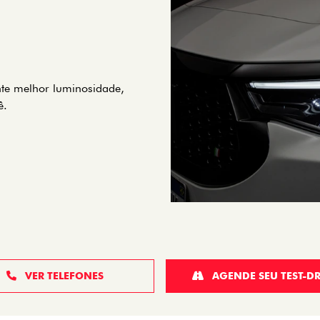
nte melhor luminosidade,
ê.
VER TELEFONES
AGENDE SEU TEST-DR