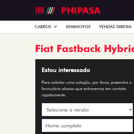
CARROS
SEMINOVOS
VENDAS DIRETAS
Fiat
Fastback Hybri
Estou interessado
Para solicitar uma cotação, por favor, preencha o
formulário abaixo que entraremos em contato
rapidamente.