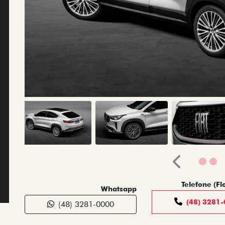
Anterior
Telefone (Fl
Whatsapp
(48) 3281
(48) 3281-0000