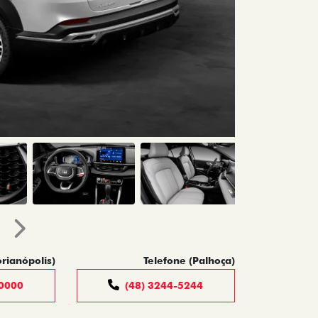
Próximo
orianópolis)
Telefone (Palhoça)
-0000
(48) 3244-5244