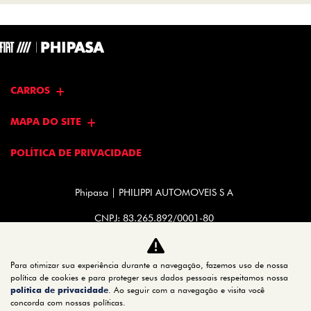
CARROS
MAPA DO SITE
POLÍTICA DE PRIVACIDADE
Phipasa | PHILIPPI AUTOMOVEIS S A
CNPJ: 83.265.892/0001-80
Para otimizar sua experiência durante a navegação, fazemos uso de nossa
política de cookies e para proteger seus dados pessoais respeitamos nossa
política de privacidade
No trânsito, enxergar o outro salva
. Ao seguir com a navegação e visita você
concorda com nossas políticas.
vidas.