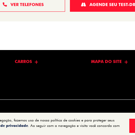
VER TELEFONES
AGENDE SEU TEST-DR
CARROS
MAPA DO SITE
vegação, fazemos uso de nossa política de cookies e para proteger seus
a de privacidade
. Ao seguir com a navegação e visita você concorda com
Desenvolvido pela DEALERSPACE ® Direitos Reservados.