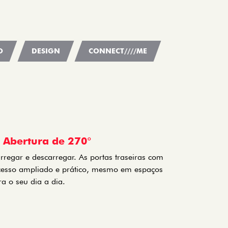
O
DESIGN
CONNECT////ME
m Abertura de 270°
rregar e descarregar. As portas traseiras com
cesso ampliado e prático, mesmo em espaços
a o seu dia a dia.