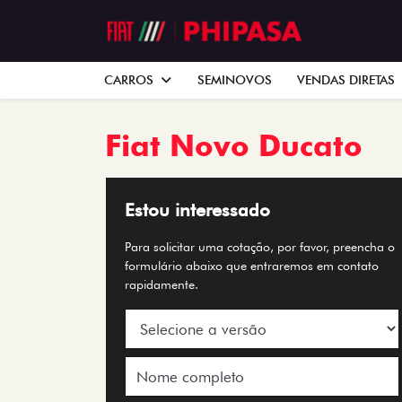
CARROS
SEMINOVOS
VENDAS DIRETAS
Fiat
Novo Ducato
Estou interessado
Para solicitar uma cotação, por favor, preencha o
formulário abaixo que entraremos em contato
rapidamente.