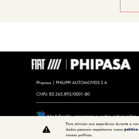
Phipasa | PHILIPPI AUTOMOVEIS S A
CNPJ: 83.265.892/0001-80
No trânsito, enxergar o outro salva vidas.
Para otimizar sua experiência durante a na
dados pessoais respeitamos nossa
polític
nossas políticas.