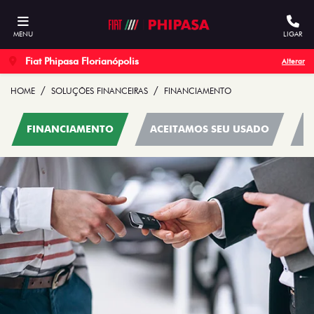
MENU
LIGAR
Fiat Phipasa Florianópolis
Alterar
HOME
SOLUÇÕES FINANCEIRAS
FINANCIAMENTO
FINANCIAMENTO
ACEITAMOS SEU USADO
C