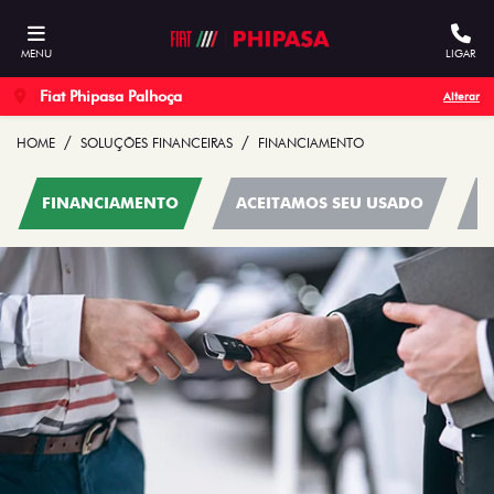
MENU
LIGAR
Fiat Phipasa Palhoça
Alterar
HOME
SOLUÇÕES FINANCEIRAS
FINANCIAMENTO
FINANCIAMENTO
ACEITAMOS SEU USADO
C