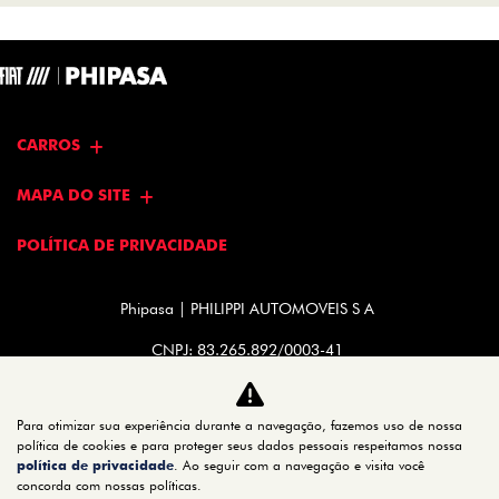
CARROS
MAPA DO SITE
POLÍTICA DE PRIVACIDADE
Phipasa | PHILIPPI AUTOMOVEIS S A
CNPJ: 83.265.892/0003-41
Para otimizar sua experiência durante a navegação, fazemos uso de nossa
política de cookies e para proteger seus dados pessoais respeitamos nossa
política de privacidade
No trânsito, enxergar o outro salva
. Ao seguir com a navegação e visita você
concorda com nossas políticas.
vidas.