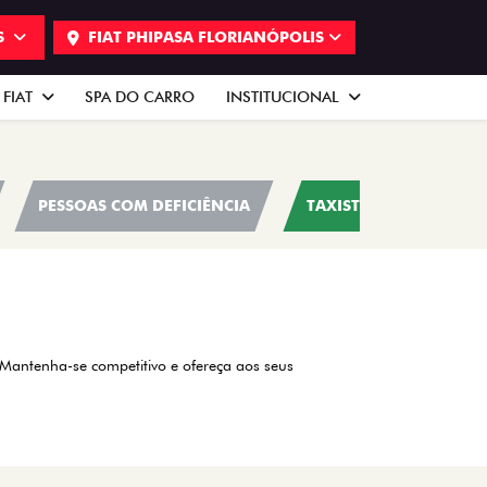
S
FIAT PHIPASA FLORIANÓPOLIS
 FIAT
SPA DO CARRO
INSTITUCIONAL
PESSOAS COM DEFICIÊNCIA
TAXISTAS
AUTOE
 Mantenha-se competitivo e ofereça aos seus