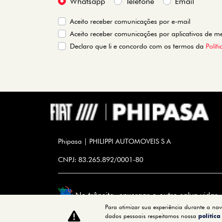
Whatsapp
Telefone
Email
Aceito receber comunicações por e-mail
Aceito receber comunicações por aplicativos de 
Declaro que li e concordo com os termos da
Polít
Phipasa | PHILIPPI AUTOMOVEIS S A
CNPJ: 83.265.892/0001-80
No trânsito, enxergar o outro salva vidas.
Para otimizar sua experiência durante a na
dados pessoais respeitamos nossa
polític