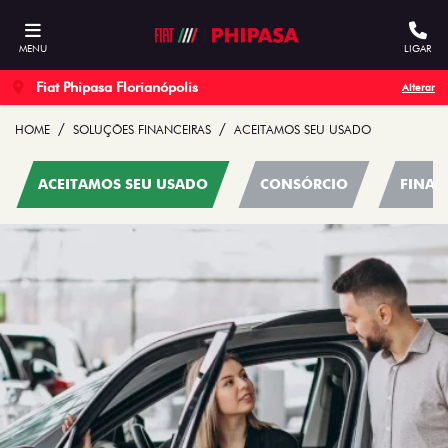
MENU
LIGAR
Fiat Phipasa Florianópolis
Alterar
HOME
SOLUÇÕES FINANCEIRAS
ACEITAMOS SEU USADO
ACEITAMOS SEU USADO
CONSÓRCIO
FINAN