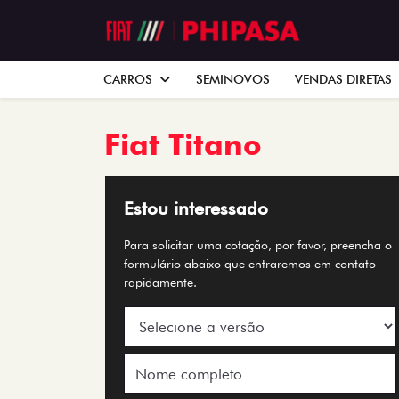
CARROS
SEMINOVOS
VENDAS DIRETAS
Fiat
Titano
Estou interessado
Para solicitar uma cotação, por favor, preencha o
formulário abaixo que entraremos em contato
rapidamente.