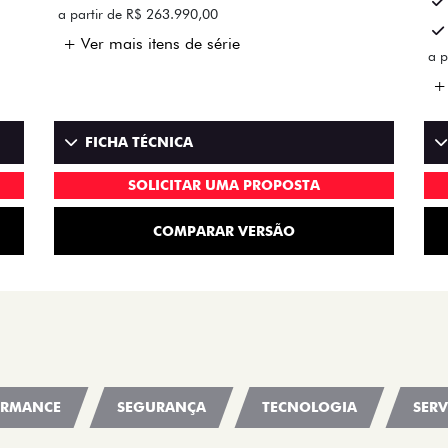
a partir de R$ 263.990,00
+ Ver mais itens de série
a p
+ 
FICHA TÉCNICA
SOLICITAR UMA PROPOSTA
COMPARAR VERSÃO
ORMANCE
SEGURANÇA
TECNOLOGIA
SERV